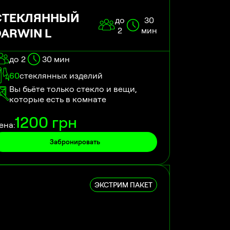
СТЕКЛЯННЫЙ
до
30
DARWIN L
2
мин
до 2
30
мин
60
стеклянных изделий
Вы бьёте только стекло и вещи,
которые есть в комнате
1200
грн
ена:
Забронировать
ЭКСТРИМ ПАКЕТ