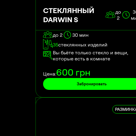
СТЕКЛЯННЫЙ
до
3
DARWIN S
2
м
до 2
30
мин
35
стеклянных изделий
Вы бьёте только стекло и вещи,
которые есть в комнате
600
грн
Цена:
Забронировать
РАЗМИНК