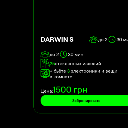
DARWIN S
до 2
30
м
до 2
30
мин
25
стеклянных изделий
+ бьёте
3
электроники и вещи
в комнате
1500
грн
Цена:
Забронировать