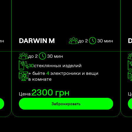
DARWIN M
ин
до 2
30
мин
до 2
30
мин
30
стеклянных изделий
+ бьёте
4
электроники и вещи
в комнате
2300
грн
Цена:
Ц
Забронировать