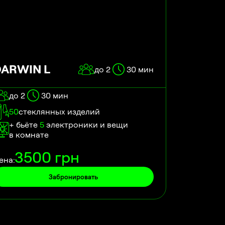
DARWIN L
до 2
30
мин
до 2
30
мин
50
стеклянных изделий
+ бьёте
5
электроники и вещи
в комнате
3500
грн
ена:
Забронировать