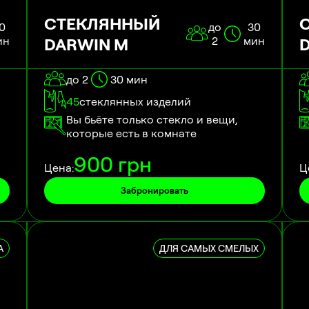
СТЕКЛЯННЫЙ
0
до
30
ин
DARWIN M
2
мин
до 2
30
мин
45
стеклянных изделий
Вы бьёте только стекло и вещи,
которые есть в комнате
900
грн
Цена:
Ц
Забронировать
А
ДЛЯ САМЫХ СМЕЛЫХ